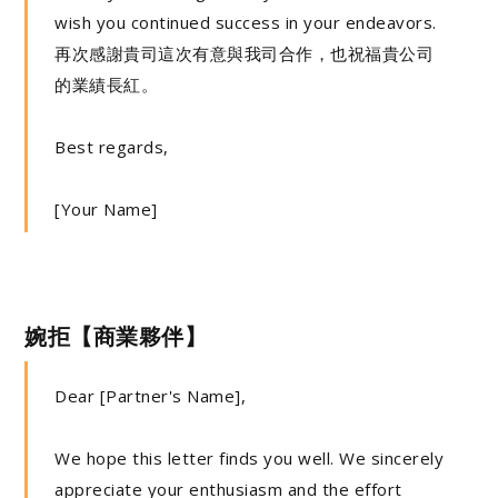
wish you continued success in your endeavors.
再次感謝貴司這次有意與我司合作，也祝福貴公司
的業績長紅。
Best regards,
[Your Name]
婉拒【商業夥伴】
Dear [Partner's Name],
We hope this letter finds you well. We sincerely
appreciate your enthusiasm and the effort