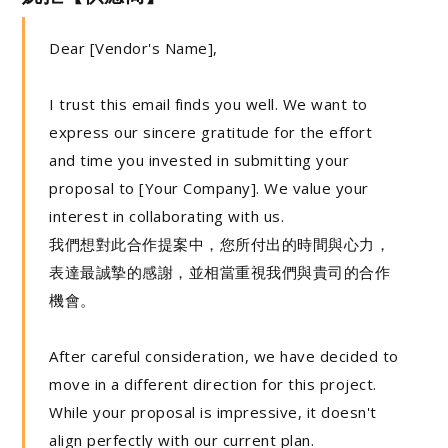
Dear [Vendor's Name],
I trust this email finds you well. We want to
express our sincere gratitude for the effort
and time you invested in submitting your
proposal to [Your Company]. We value your
interest in collaborating with us.
我們想對此合作提案中，您所付出的時間與心力，
表達最誠摯的感謝，並相當重視我們與貴司的合作
機會。
After careful consideration, we have decided to
move in a different direction for this project.
While your proposal is impressive, it doesn't
align perfectly with our current plan.