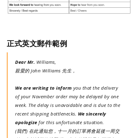
正式英文郵件範例
Dear Mr.
Williams,
親愛的 John Williams 先生，
We are writing to inform
you that the delivery
of your November order may be delayed by one
week. The delay is unavoidable and is due to the
recent shipping bottlenecks.
We sincerely
apologize
for this unfortunate situation.
(我們) 在此通知您，十一月的訂單將會延後一周交