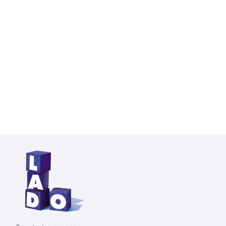
【拿多專欄分享】2025最新！HR及L&D 必
讀：企業英文內訓規劃全攻略
HR 和 L&D 的夥伴們，是不是常常為了安排企業英文內訓
而傷腦筋？好不容易規劃好了課程，結訓後卻不知道員工
有沒有進步？市面上的培訓機構琳瑯滿目，每家的服務內
容看起來都差不多，到底該怎麼選才不會踩雷？別擔心！
這篇攻略將 step-by-step 帶領你規劃出最符合公司需求
的英文內訓！