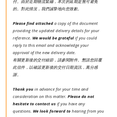
付。由於近期物流緊繃，本次的延期是無可避免
的。對此情況，我們誠摯地向您致歉。
Please find attached
a copy of the document
providing the updated delivery details for your
reference.
We would be grateful
if you could
reply to this email and acknowledge your
approval of the new delivery date.
有關更新後的交付細節，請參閱附件。懇請您回覆
此信件，以確認更新後的交付日期資訊，萬分感
謝。
Thank you
in advance for your time and
consideration on this matter.
Please do not
hesitate to contact us
if you have any
questions.
We look forward to
hearing from you