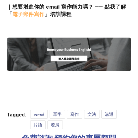
｜
想要增進你的 email 寫作能力嗎？ —— 點我了解
「
電子郵件寫作
」
培訓課程
email
單字
寫作
文法
溝通
Tagged:
片語
發展