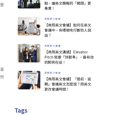
點，讓英文簡報的「開頭」更
都要
專業！
商用英文會議
【商用英文會議】如何在英文
會議中，有禮貌地打斷他人說
話？
商用英文溝通
【商用英文溝通】Elevator
Pitch 就要「快狠準」，最有效
的範例在這！
試著
商用英文會議
此份
【商用英文會議】「提前、延
期」會議英文怎麼說？用英文
更改會議時間！
Tags