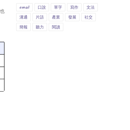
email
口說
單字
寫作
文法
容也
溝通
片語
產業
發展
社交
簡報
聽力
閱讀