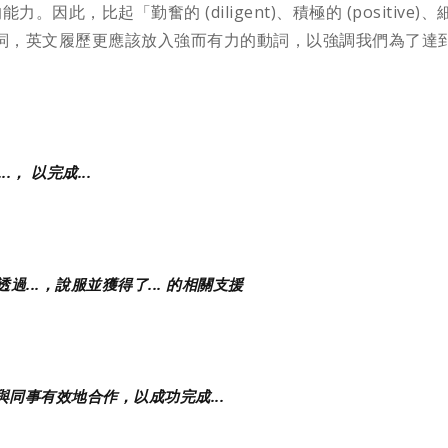
，比起「勤奮的 (diligent)、積極的 (positive)、
中常見的形容詞，英文履歷更應該放入強而有力的動詞，以強調我們為了達
...， 以完成...
 by… 透過...，說服並獲得了... 的相關支援
ue to… 與同事有效地合作，以成功完成...