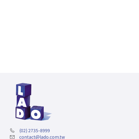
讀：企業英文內訓規劃全攻略
HR 和 L&D 的夥伴們，是不是常常為了安排企業英文內訓
而傷腦筋？好不容易規劃好了課程，結訓後卻不知道員工
有沒有進步？市面上的培訓機構琳瑯滿目，每家的服務內
容看起來都差不多，到底該怎麼選才不會踩雷？別擔心！
這篇攻略將 step-by-step 帶領你規劃出最符合公司需求
的英文內訓！
(02) 2735-8999
contact@lado.com.tw